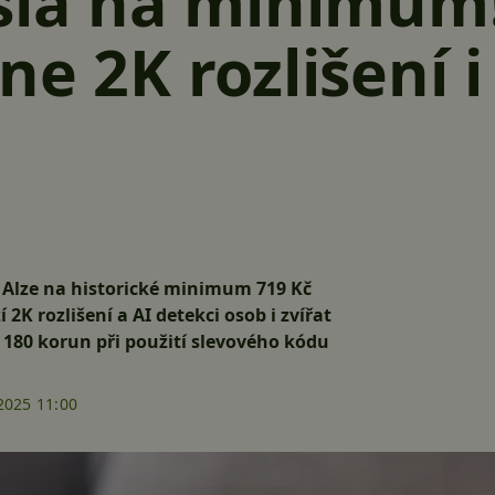
sla na minimum!
e 2K rozlišení i
a Alze na historické minimum 719 Kč
2K rozlišení a AI detekci osob i zvířat
 180 korun při použití slevového kódu
2025 11:00