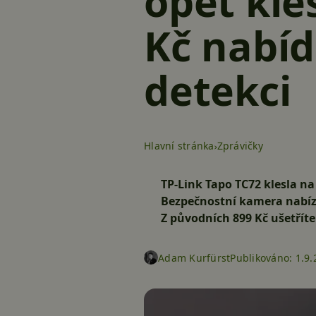
opět kle
Kč nabídn
detekci
Hlavní stránka
Zprávičky
TP-Link Tapo TC72 klesla n
Bezpečnostní kamera nabízí 
Z původních 899 Kč ušetříte
Adam Kurfürst
Publikováno:
1.9.