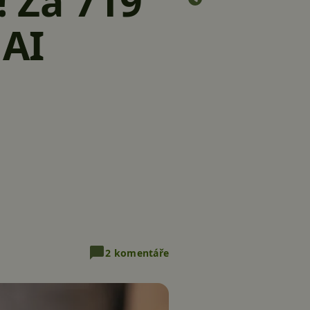
 Za 719
 AI
2 komentáře