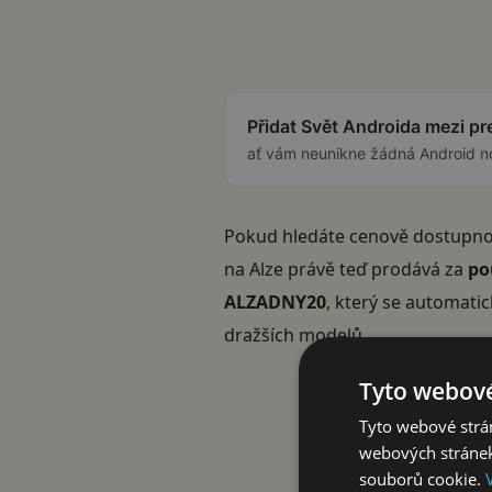
Přidat Svět Androida mezi p
ať vám neunikne žádná Android n
Pokud hledáte cenově dostupno
na Alze právě teď prodává za
po
ALZADNY20
, který se automati
dražších modelů.
Tyto webové
Tyto webové strán
webových stránek
souborů cookie.