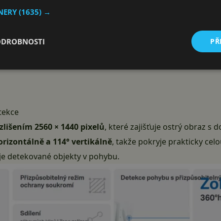
TNERY
(1635) →
ODROBNOSTI
PŘ
etekce
lišením 2560 × 1440 pixelů
, které zajišťuje ostrý obraz s
orizontálně a 114° vertikálně
, takže pokryje prakticky ce
je detekované objekty v pohybu.