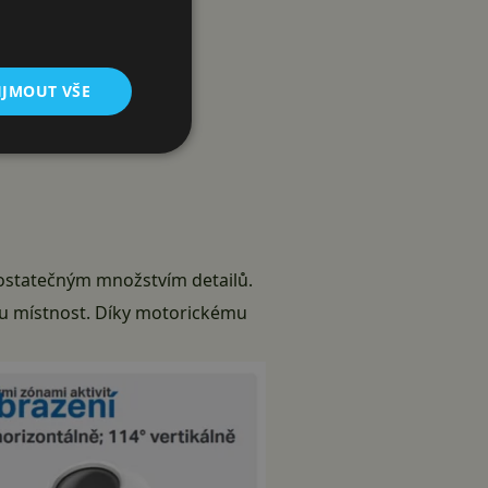
IJMOUT VŠE
 dostatečným množstvím detailů.
lou místnost. Díky motorickému