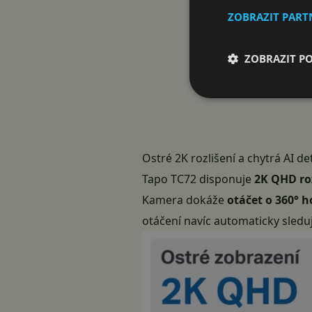
ZOBRAZIT PAR
ZOBRAZIT P
Ostré 2K rozlišení a chytrá AI d
Tapo TC72 disponuje
2K QHD roz
Kamera dokáže
otáčet o 360° h
otáčení navíc automaticky sledu