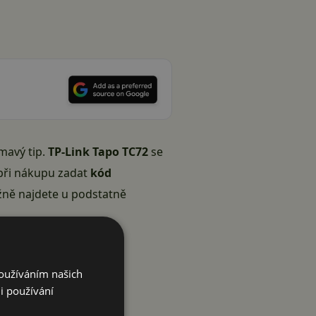
mavý tip.
TP-Link Tapo TC72
se
 při nákupu zadat
kód
ěžně najdete u podstatně
Používáním našich
i používání