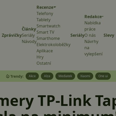
Recenze
Telefony
Redakce
Tablety
Nabídka
Smartwatch
Články
práce
Smart TV
Zprávičky
Seriály
Seriály
O nás
Slevy
Smarthome
Návody
Návrhy
Elektrokoloběžky
na
Aplikace
vylepšení
Hry
Ostatní
Trendy:
Akce
Alza
Mediatek
Xiaomi
One ui
mery TP-Link Ta