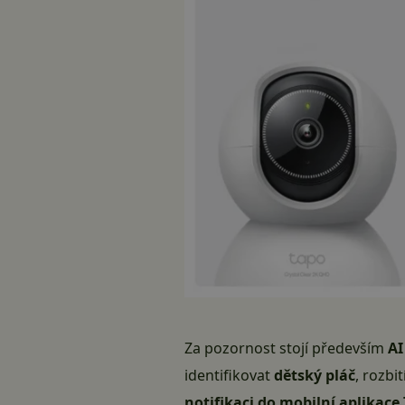
Za pozornost stojí především
AI
identifikovat
dětský pláč
, rozbi
notifikaci do mobilní aplikace