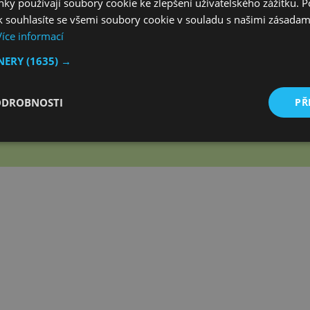
ky používají soubory cookie ke zlepšení uživatelského zážitku. 
 souhlasíte se všemi soubory cookie v souladu s našimi zásadam
Více informací
TNERY
(1635) →
jvětší český magazín
zaměřený na operační systém Andro
ODROBNOSTI
PŘ
Zapojte se do naší komunity