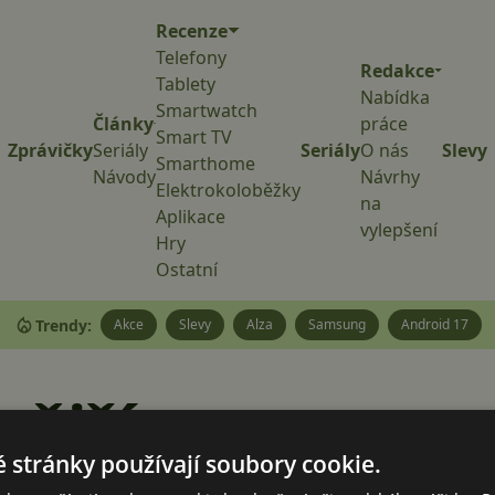
Recenze
Telefony
Redakce
Tablety
Nabídka
Smartwatch
Články
práce
Smart TV
Zprávičky
Seriály
Seriály
O nás
Slevy
Smarthome
Návody
Návrhy
Elektrokoloběžky
na
Aplikace
vylepšení
Hry
Ostatní
Trendy:
Akce
Slevy
Alza
Samsung
Android 17
vější
 stránky používají soubory cookie.