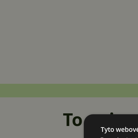
To nejno
Tyto webové