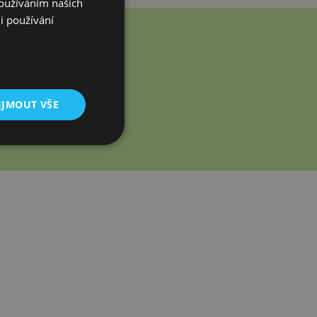
Používáním našich
i používání
id.
IJMOUT VŠE