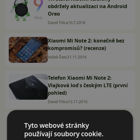
obdržely aktualizaci na Android
Oreo
David Trlica
10.7.2018
Xiaomi Mi Note 2: konečně bez
kompromisů? (recenze)
Vašek Švec
21.11.2016
Telefon Xiaomi Mi Note 2:
Vlajková loď s českým LTE (první
pohled)
David Trlica
12.11.2016
Xiaomi udeřilo. Nový Mi Note 2
Tyto webové stránky
má české LTE a skvělý hardware
používají soubory cookie.
David Trlica
25.10.2016