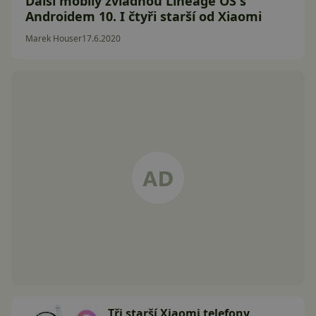
Další mobily zvládnou Lineage OS s
Androidem 10. I čtyři starší od Xiaomi
Marek Houser
17.6.2020
Tři starší Xiaomi telefony