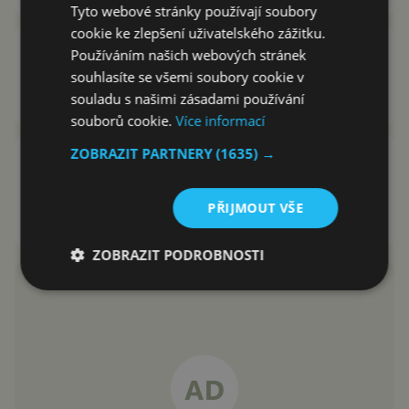
Tyto webové stránky používají soubory
cookie ke zlepšení uživatelského zážitku.
Zakřivený displej u Xiaomi Mi
Používáním našich webových stránek
Note 2 byl oficiálně potvrzen
souhlasíte se všemi soubory cookie v
David Trlica
22.10.2016
souladu s našimi zásadami používání
souborů cookie.
Více informací
ZOBRAZIT PARTNERY
(1635) →
Xiaomi Mi Note 2 se zakřiveným
displejem bude představen 25.
října
PŘIJMOUT VŠE
Karel Kilián
18.10.2016
ZOBRAZIT PODROBNOSTI