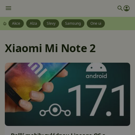
Akce
Alza
Slevy
Samsung
One ui
Xiaomi Mi Note 2