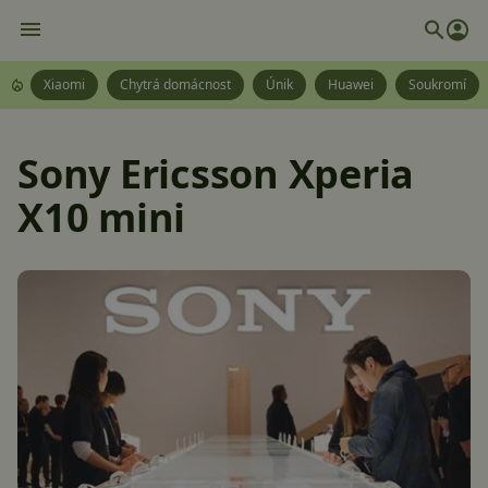
Xiaomi
Chytrá domácnost
Únik
Huawei
Soukromí
Sony Ericsson Xperia
X10 mini