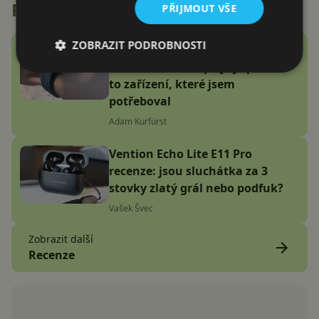
Recenze
PŘIJMOUT VŠE
ZOBRAZIT PODROBNOSTI
Google Fitbit Air recenze:
Náramek bez displeje je přesně
to zařízení, které jsem
potřeboval
Adam Kurfürst
Vention Echo Lite E11 Pro
recenze: jsou sluchátka za 3
stovky zlatý grál nebo podfuk?
Vašek Švec
Zobrazit další
Recenze