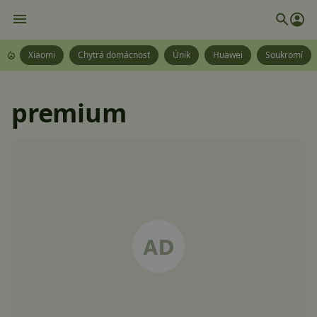
Xiaomi
Chytrá domácnost
Únik
Huawei
Soukromí
premium