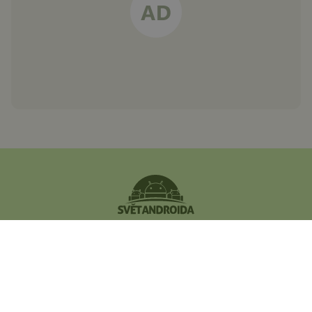
Největší český magazín
zaměřený na operační
systém Android.
Zapojte se do naší komunity