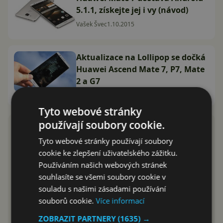
5.1.1, získejte jej i vy (návod)
Vašek Švec
1.10.2015
Aktualizace na Lollipop se dočká
Huawei Ascend Mate 7, P7, Mate
2 a G7
Jan Dolejš
8.4.2015
Tyto webové stránky
používají soubory cookie.
Tyto webové stránky používají soubory
cookie ke zlepšení uživatelského zážitku.
Používáním našich webových stránek
souhlasíte se všemi soubory cookie v
souladu s našimi zásadami používání
souborů cookie.
Více informací
ZOBRAZIT PARTNERY
(1635) →