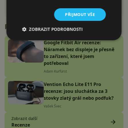
PŘIJMOUT VŠE
Recenze
ZOBRAZIT PODROBNOSTI
Google Fitbit Air recenze:
Náramek bez displeje je přesně
to zařízení, které jsem
potřeboval
Adam Kurfürst
Vention Echo Lite E11 Pro
recenze: jsou sluchátka za 3
stovky zlatý grál nebo podfuk?
Vašek Švec
Zobrazit další
Recenze