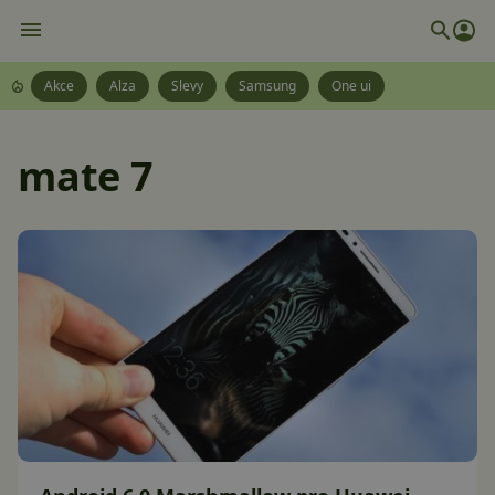
Akce
Alza
Slevy
Samsung
One ui
mate 7