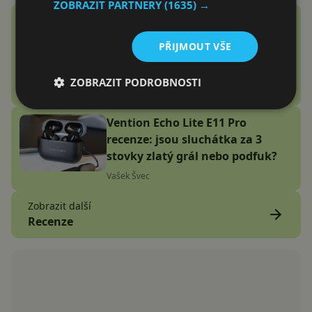
ZOBRAZIT PARTNERY
(1635) →
Google Fitbit Air recenze:
Náramek bez displeje je přesně
PŘIJMOUT VŠE
to zařízení, které jsem
potřeboval
ZOBRAZIT PODROBNOSTI
Adam Kurfürst
Vention Echo Lite E11 Pro
recenze: jsou sluchátka za 3
stovky zlatý grál nebo podfuk?
Vašek Švec
Zobrazit další
Recenze