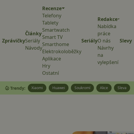
Recenze
Telefony
Redakce
Tablety
Nabídka
Smartwatch
Články
práce
Smart TV
Zprávičky
Seriály
Seriály
O nás
Slevy
Smarthome
Návody
Návrhy
Elektrokoloběžky
na
Aplikace
vylepšení
Hry
Ostatní
Trendy:
Xiaomi
Huawei
Soukromí
Akce
Sleva