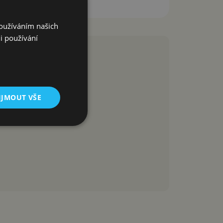
Používáním našich
i používání
IJMOUT VŠE