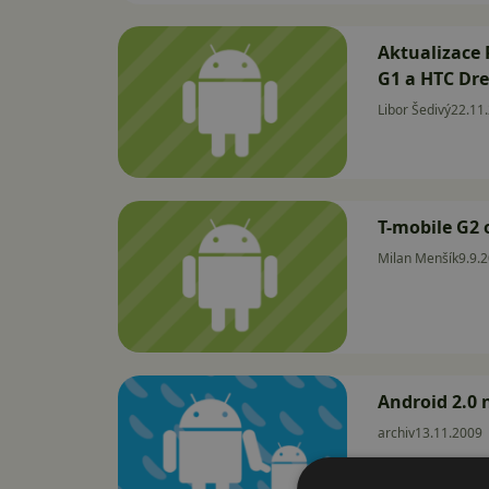
Aktualizace
G1 a HTC Dr
Libor Šedivý
22.11
T-mobile G2 
Milan Menšík
9.9.
Android 2.0 
archiv
13.11.2009