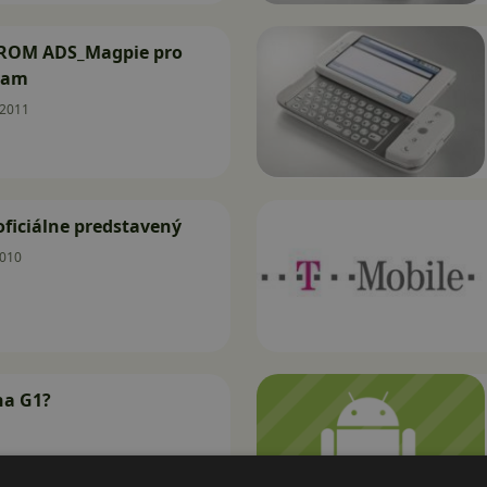
 ROM ADS_Magpie pro
eam
.2011
oficiálne predstavený
2010
na G1?