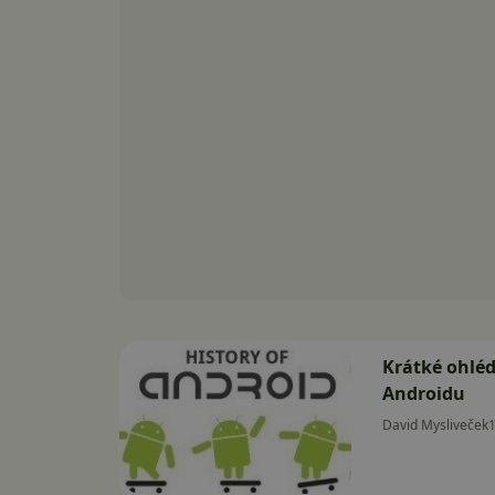
Krátké ohléd
Androidu
David Mysliveček