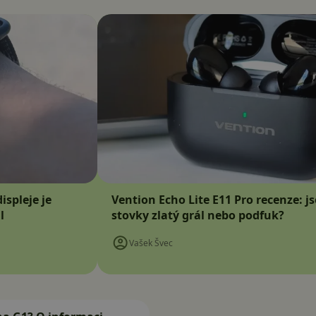
ispleje je
Vention Echo Lite E11 Pro recenze: j
l
stovky zlatý grál nebo podfuk?
Vašek Švec