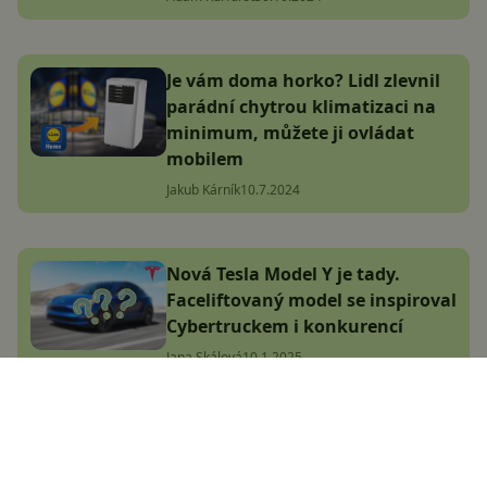
Je vám doma horko? Lidl zlevnil
parádní chytrou klimatizaci na
minimum, můžete ji ovládat
mobilem
Jakub Kárník
10.7.2024
Nová Tesla Model Y je tady.
Faceliftovaný model se inspiroval
Cybertruckem i konkurencí
Jana Skálová
10.1.2025