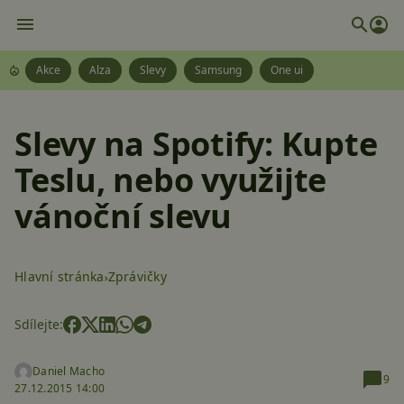
Akce
Alza
Slevy
Samsung
One ui
Slevy na Spotify: Kupte
Teslu, nebo využijte
vánoční slevu
Hlavní stránka
Zprávičky
Sdílejte:
Daniel Macho
9
27.12.2015 14:00