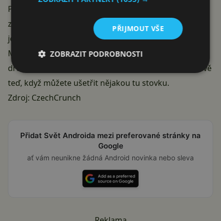
Po uplynutí zmíněných tří měsíců však cena vyroste
zpět na původních 5,99 €, takže se ve skutečnosti
PŘIJMOUT VŠE
jedná o klasickou natahovací kampaň.
Markeťáci prostě ví, jak si přitáhnout zákazníky. Na
ZOBRAZIT PODROBNOSTI
druhou stranu, proč s prémiovým účtem nezačít právě
teď, když můžete ušetřit nějakou tu stovku.
Zdroj:
CzechCrunch
Přidat Svět Androida mezi preferované stránky na
Google
ať vám neunikne žádná Android novinka nebo sleva
Reklama