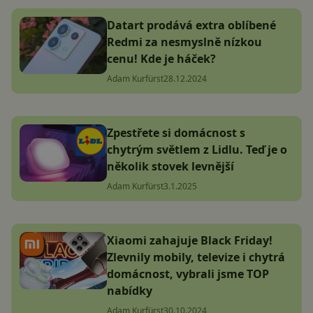
Datart prodává extra oblíbené
Redmi za nesmyslně nízkou
cenu! Kde je háček?
Adam Kurfürst
28.12.2024
Zpestřete si domácnost s
chytrým světlem z Lidlu. Teď je o
několik stovek levnější
Adam Kurfürst
3.1.2025
Xiaomi zahajuje Black Friday!
Zlevnily mobily, televize i chytrá
domácnost, vybrali jsme TOP
nabídky
Adam Kurfürst
30.10.2024