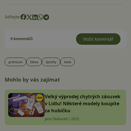
Sdílejte:
9 komentářů
Vložit komentář
premium
Sleva
Spotify
tesla
Mohlo by vás zajímat
Velký výprodej chytrých zásuvek
v Lidlu! Některé modely koupíte
za hubičku
Jana Skálová
8.1.2025