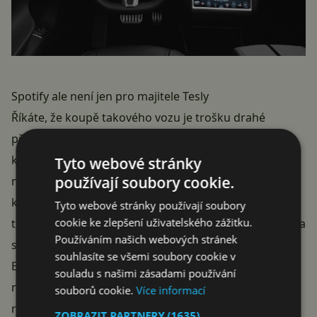
Spotify ale není jen pro majitele Tesly
Říkáte, že koupě takového vozu je trošku drahé
předplatné? Jistěže, ale Teslu si přece nekoupíte jen
kvůli streamování hudby. V žádném případě ale
Tyto webové stránky
používají soubory cookie.
neplakejte, že na vás nikdo nemyslí. Spotify si
koneckonců připravilo Vánoční dárek i pro vás. Pokud
Tyto webové stránky používají soubory
cookie ke zlepšení uživatelského zážitku.
totiž svůj free účet upgradujete na premium, jeho cena
Používáním našich webových stránek
se na následující tři měsíce promění na krásné necelé
souhlasíte se všemi soubory cookie v
Euro (0,99 €). Za přibližně 27 Kč tak dostanete
souladu s našimi zásadami používání
neomezený poslech libovolné hudby, a navíc bez
souborů cookie.
Více informací
reklam.
ZOBRAZIT PARTNERY
(1635) →