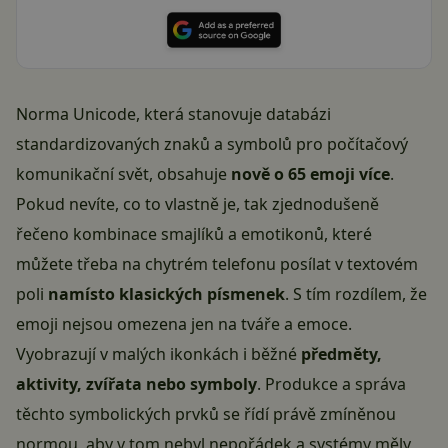
Norma Unicode, která stanovuje databázi
standardizovaných znaků a symbolů pro počítačový
komunikační svět, obsahuje
nově o 65 emoji více
.
Pokud nevíte, co to vlastně je, tak zjednodušeně
řečeno kombinace smajlíků a emotikonů, které
můžete třeba na chytrém telefonu posílat v textovém
poli
namísto klasických písmenek
. S tím rozdílem, že
emoji nejsou omezena jen na tváře a emoce.
Vyobrazují v malých ikonkách i běžné
předměty,
aktivity, zvířata nebo symboly
. Produkce a správa
těchto symbolických prvků se řídí právě zmíněnou
normou, aby v tom nebyl nepořádek a systémy měly