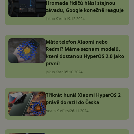
Hromada řidičů hlásí stejnou
závadu, Google konečně reaguje
Jakub Kárník
19.12.2024
Máte telefon Xiaomi nebo
Redmi? Máme seznam modelů,
které dostanou HyperOS 2.0 jako
první!
Jakub Kárník
5.10.2024
Třikrát hurá! Xiaomi HyperOS 2
právě dorazil do Česka
Adam Kurfürst
26.11.2024