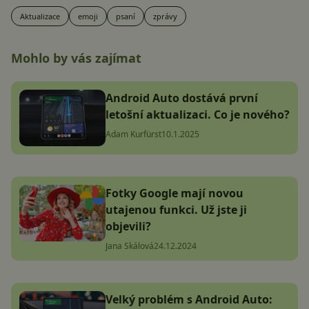
Aktualizace
emoji
psaní
zprávy
Mohlo by vás zajímat
Android Auto dostává první
letošní aktualizaci. Co je nového?
Adam Kurfürst
10.1.2025
Fotky Google mají novou
utajenou funkci. Už jste ji
objevili?
Jana Skálová
24.12.2024
Velký problém s Android Auto: