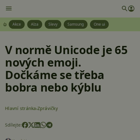
Akce
Alza
Slevy
Samsung
One ui
V normě Unicode je 65
nových emoji.
Dočkáme se třeba
bobra nebo kýblu
Hlavní stránka
Zprávičky
Sdílejte: