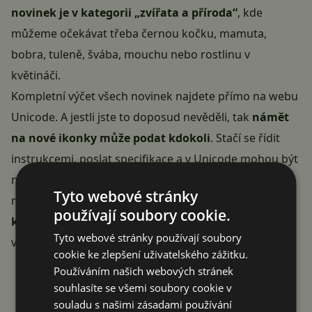
novinek je v kategorii „zvířata a příroda“
, kde
můžeme očekávat třeba černou kočku, mamuta,
bobra, tuleně, švába, mouchu nebo rostlinu v
květináči.
Kompletní výčet všech novinek najdete přímo
na webu
Unicode
. A jestli jste to doposud nevěděli, tak
námět
na nové ikonky může podat kdokoli
. Stačí se řídit
instrukcemi
, poslat specifikace a v Unicode mohou být
nějaká nová emoji i přímo od vás. V poslední vlně
Tyto webové stránky
například slavili úspěch
zástupci transgender
používají soubory cookie.
komunity
, kterým se do sady podařilo prosadit jejich
Tyto webové stránky používají soubory
vlajku a symbol.
cookie ke zlepšení uživatelského zážitku.
Reklama
Používáním našich webových stránek
souhlasíte se všemi soubory cookie v
souladu s našimi zásadami používání