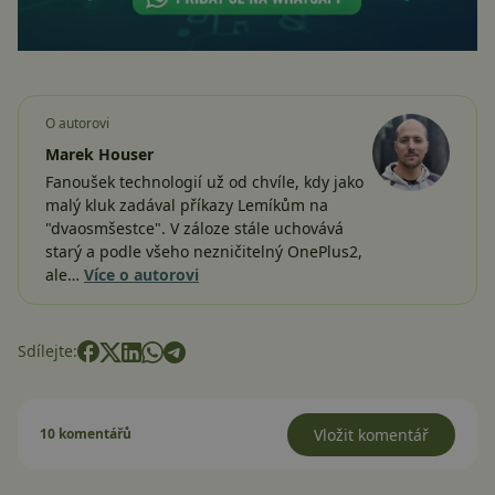
O autorovi
Marek Houser
Fanoušek technologií už od chvíle, kdy jako
malý kluk zadával příkazy Lemíkům na
"dvaosmšestce". V záloze stále uchovává
starý a podle všeho nezničitelný OnePlus2,
ale…
Více o autorovi
Sdílejte:
10 komentářů
Vložit komentář