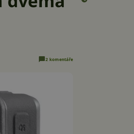
 a dvěma
2 komentáře