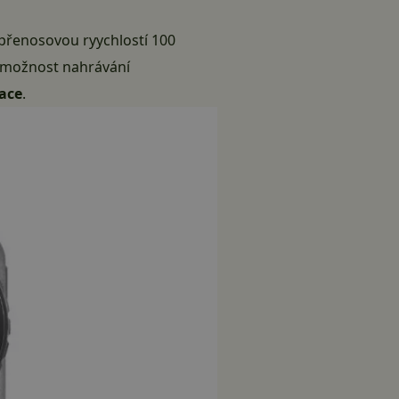
s přenosovou ryychlostí 100
 i možnost nahrávání
zace
.