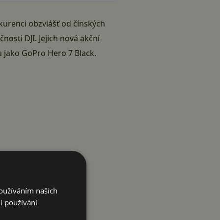
kurenci obzvlášť od čínských
ečnosti
DJI
. Jejich nová akční
u jako
GoPro
Hero 7 Black.
Používáním našich
i používání