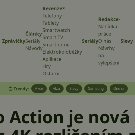
Recenze
Telefony
Redakce
Tablety
Nabídka
Smartwatch
Články
práce
Smart TV
Zprávičky
Seriály
Seriály
O nás
Slevy
Smarthome
Návody
Návrhy
Elektrokoloběžky
na
Aplikace
vylepšení
Hry
Ostatní
Trendy:
Akce
Alza
Slevy
Samsung
One ui
 Action je nová