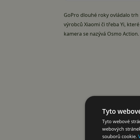
GoPro dlouhé roky ovládalo trh 
výrobců Xiaomi či třeba Yi, kter
kamera se nazývá
Osmo Action
Tyto webové
Tyto webové strán
webových stránek
souborů cookie.