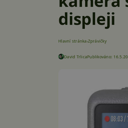
kamera s
displeji
Hlavní stránka
Zprávičky
David Trlica
Publikováno:
16.5.20