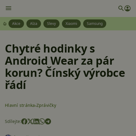
Akce
Alza
Slevy
Xiaomi
Samsung
Chytré hodinky s
Android Wear za pár
korun? Čínský výrobce
řádí
Hlavní stránka
Zprávičky
Sdílejte: