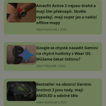
Amazfit Active 2 nejsou drahé a
mají čím překvapit. Skvěle
vypadají, mají super jas a nabízí
offline mapy
Adam Kurfürst
8.1.2025
Google se chystá nasadit Gemini
na chytré hodinky s Wear OS.
Můžeme čekat češtinu?
Libor Foltýnek
8.1.2025
Bestseller na obzoru! Garmin
Instinct 3 jsou tady, mají
AMOLED a odolné tělo
Adam Kurfürst
8.1.2025