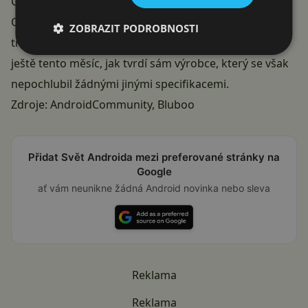
Co je však na UWatch zajímavé, je cenovka 50 dolarů a
OS Android Wear. Tyto dvě kombinace se prozatím na
ZOBRAZIT PODROBNOSTI
trhu vylučovaly. Chytré hodinky budou představeny
ještě tento měsíc, jak tvrdí sám výrobce, který se však
nepochlubil žádnými jinými specifikacemi.
Zdroje:
AndroidCommunity
,
Bluboo
Přidat Svět Androida mezi preferované stránky na
Google
ať vám neunikne žádná Android novinka nebo sleva
Reklama
Reklama