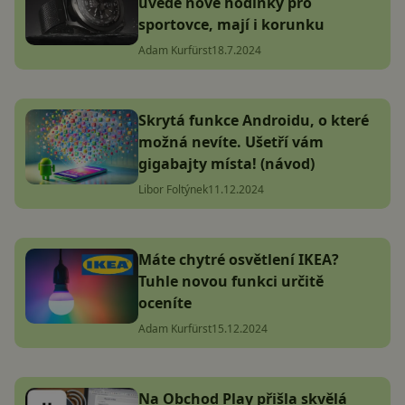
uvede nové hodinky pro
sportovce, mají i korunku
Adam Kurfürst
18.7.2024
Skrytá funkce Androidu, o které
možná nevíte. Ušetří vám
gigabajty místa! (návod)
Libor Foltýnek
11.12.2024
Máte chytré osvětlení IKEA?
Tuhle novou funkci určitě
oceníte
Adam Kurfürst
15.12.2024
Na Obchod Play přišla skvělá