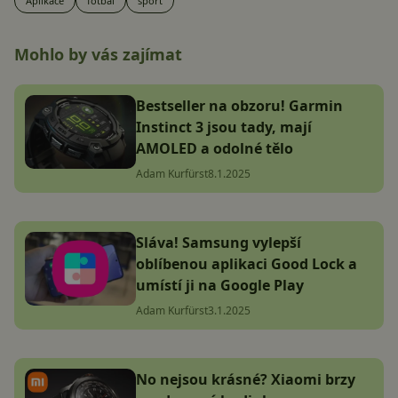
Aplikace
fotbal
sport
Mohlo by vás zajímat
Bestseller na obzoru! Garmin
Instinct 3 jsou tady, mají
AMOLED a odolné tělo
Adam Kurfürst
8.1.2025
Sláva! Samsung vylepší
oblíbenou aplikaci Good Lock a
umístí ji na Google Play
Adam Kurfürst
3.1.2025
No nejsou krásné? Xiaomi brzy