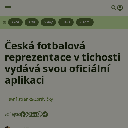
Akce
Alza
Slevy
Sleva
Xiaomi
Česká fotbalová
reprezentace v tichosti
vydává svou oficiální
aplikaci
Hlavní stránka
Zprávičky
Sdílejte: