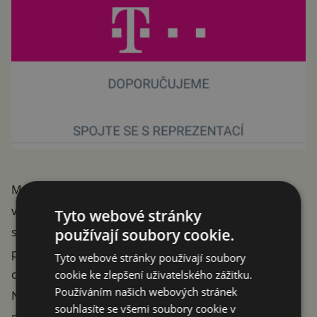
Mezi nimi tak najdeme například podrobný přehled
všech zápasů našeho týmu, tabulku kvalifikační
Tyto webové stránky
skupiny nebo profily jednotlivých hráčů. Právě tyto
používají soubory cookie.
profily jsou velice detailní a nechybí zde fotografie,
Tyto webové stránky používají soubory
osobní informace a statistiky daného borce.
cookie ke zlepšení uživatelského zážitku.
Používáním našich webových stránek
Nainstalování aplikace může také ušetřit naše peníze
souhlasíte se všemi soubory cookie v
při nákupu vstupenek na jednotlivá utkání, neboť zde